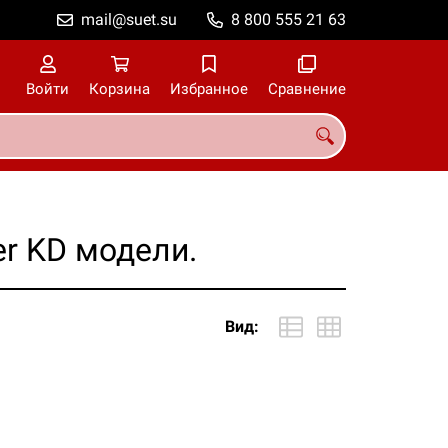
mail@suet.su
8 800 555 21 63
Войти
Корзина
Избранное
Сравнение
r KD модели.
Вид: