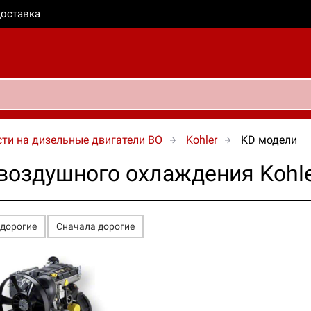
оставка
ти на дизельные двигатели ВО
Kohler
KD модели
воздушного охлаждения Kohle
едорогие
Сначала дорогие