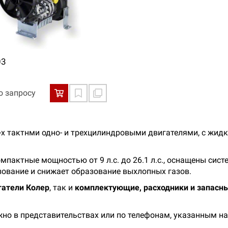
03
о запросу
-х тактнми одно- и трехцилиндровыми двигателями, с жи
омпактные мощностью от 9 л.с. до 26.1 л.с., оснащены сис
зование и снижает образование выхлопных газов.
гатели Колер
, так и
комплектующие, расходники и запасны
но в представительствах или по телефонам, указанным н