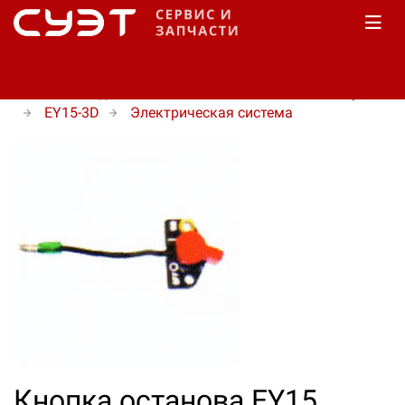
Главная
Каталог
Запчасти
Запчасти на
бензиновые двигатели
Robin-Subaru
EY серия
EY15-3D
Электрическая система
Кнопка останова EY15.