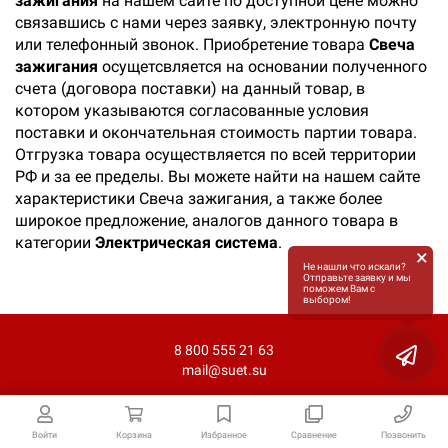
зажигания
на нашем сайте по доступной цене можно
связавшись с нами через заявку, электронную почту
или телефонный звонок. Приобретение товара
Свеча
зажигания
осущетсвляется на основании полученного
счета (договора поставки) на данный товар, в
котором указываются согласованные условия
поставки и окончательная стоимость партии товара.
Отгрузка товара осуществляется по всей территории
РФ и за ее пределы. Вы можете найти на нашем сайте
характеристики Свеча зажигания, а также более
широкое предложение, аналогов данного товара в
категории
Электрическая система
.
×
Не нашли что искали?
Отправьте заявку и мы
поможем Вам с
выбором!
8 800 555 21 63
mail@suet.su
Войти
Корзина
Избранное
Сравнение
Позвонить