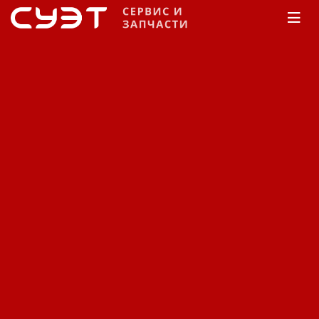
Главная
Каталог
Запчасти
Запчасти на
бензиновые двигатели
Robin-Subaru
EY серия
EY15-3D
Электрическая система