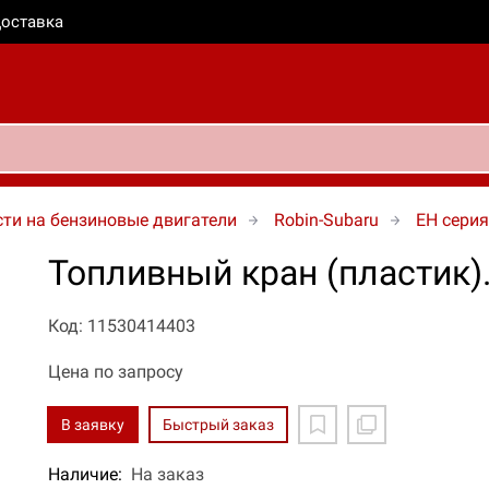
оставка
ти на бензиновые двигатели
Robin-Subaru
EH серия
Топливный кран (пластик)
Код: 11530414403
Цена по запросу
В заявку
Быстрый заказ
Наличие:
На заказ