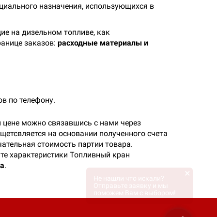
ециального назначения, использующихся в
ие на дизельном топливе, как
ранице заказов:
расходные материалы и
ов по телефону.
 цене можно связавшись с нами через
щетсвляется на основании полученного счета
чательная стоимость партии товара.
йте характеристики Топливный кран
ма
.
×
Не нашли что искали?
Отправьте заявку и мы
поможем Вам с выбором!