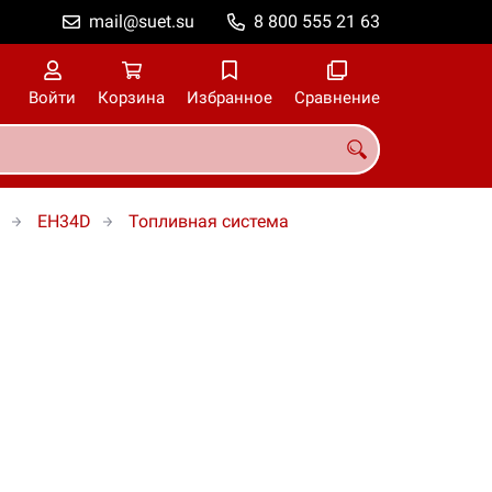
mail@suet.su
8 800 555 21 63
Войти
Корзина
Избранное
Сравнение
EH34D
Топливная система
.