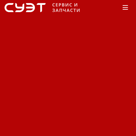
Главная
Каталог
Запчасти
Запчасти на
бензиновые двигатели
Honda
GX 620
Ручной стартер
Ручной стартер GX620.
Код: 11530415033