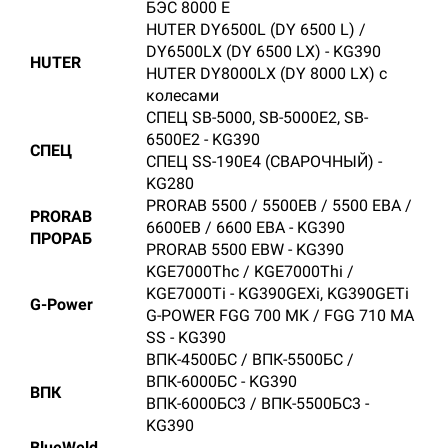
БЭС 8000 E
HUTER DY6500L (DY 6500 L) /
DY6500LX (DY 6500 LX) - KG390
HUTER
HUTER DY8000LX (DY 8000 LX) с
колесами
СПЕЦ SB-5000, SB-5000E2, SB-
6500E2 - KG390
СПЕЦ
СПЕЦ SS-190E4 (СВАРОЧНЫЙ) -
KG280
PRORAB 5500 / 5500ЕВ / 5500 ЕВА /
PRORAB
6600EB / 6600 ЕВА - KG390
ПРОРАБ
PRORAB 5500 EBW - KG390
KGE7000Thc / KGE7000Thi /
KGE7000Ti - KG390GEXi, KG390GETi
G-Power
G-POWER FGG 700 MK / FGG 710 MA
SS - KG390
ВПК-4500БС / ВПК-5500БС /
ВПК-6000БС - KG390
ВПК
ВПК-6000БС3 / ВПК-5500БС3 -
KG390
BlueWeld,