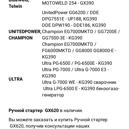
MOTOWELD 254 - GX390
Telwin
UnitedPower GG6200 / DDE
DPG7551E - UP188, KG390
DDE DPW190 - DDE186, KG390
UNITEDPOWER,
Champion EG7000MKTD / GG7200E /
CHAMPION
GG7500-3E - KG390
Champion EG7000MKTD /
FG6000MKTD / GG8000 GG8000-E -
KG390
Ultra РG-6500 / РG-6500E - KG390
Ultra РG-7000 / Ultra G-7000 E3 -
KG390
ULTRA
Ultra G-7000 WE - KG390 сварочник
Ultra LРG-6500 Е - KG390 бензогазо-
генератор
Ручной стартер GX620
в наличии.
Вы можете заказать и купить Ручной стартер
GX620, получив консультации наших