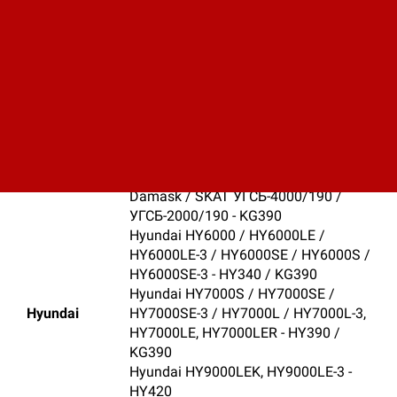
GX390 )
EP6500TLN / EP7000 / EP7000LN (
GX390 )
Europower
EP6500TLN ( GX390 )
EP10000TE / EP10000E (GX610)
EP11000E / EP12000TE ( GX620 )
ЕР200Х1 АС / EP-200X DC ( GX390 )
Damask-SKAT УГБ 5000 / УГБ 5000 Е
- KG390
Damask SKAT
Damask-SKAT УГБ 6000 Е
Damask / SKAT УГСБ-4000/190 /
УГСБ-2000/190 - KG390
Hyundai HY6000 / HY6000LE /
HY6000LE-3 / HY6000SE / HY6000S /
HY6000SE-3 - HY340 / KG390
Hyundai HY7000S / HY7000SE /
Hyundai
HY7000SE-3 / HY7000L / HY7000L-3,
HY7000LE, HY7000LER - HY390 /
KG390
Hyundai HY9000LEK, HY9000LE-3 -
HY420