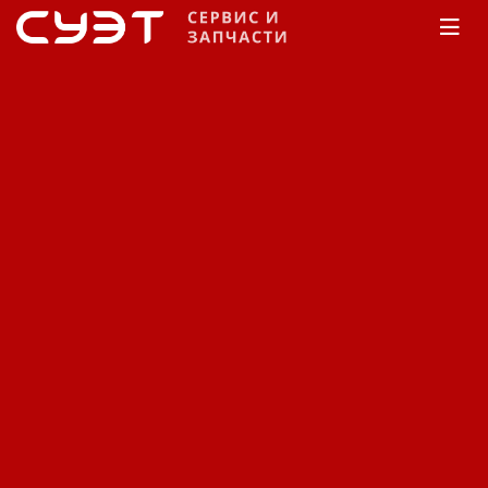
Главная
Каталог
Запчасти
Запчасти на
бензиновые двигатели
Honda
GX 610
Топливная система