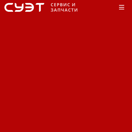
Главная
Каталог
Запчасти
Запчасти на
бензиновые двигатели
Kohler
Command Pro
серия (CH модели)