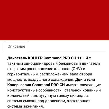
Отгрузка транспортными компаниями
производиться по всей территории РФ и за
ее пределы.
Поделитесь ссылкой:
Описание
Двигатель KOHLER Command PRO CH 11 -
4-х
тактный одноцилиндровый бензиновый двигатель
с верхним расположение клапанов(OHV) и
горизонтальным расположением вала отбора
мощности, воздушного охлаждения.
Двигатели
Колер
серии Command PRO CH
имеют следующие
конструктивные особенности: стальной кованный
коленчатый вал, чугунную гильзу цилиндра,
система смазки под давлением, электронная
система зажигания.