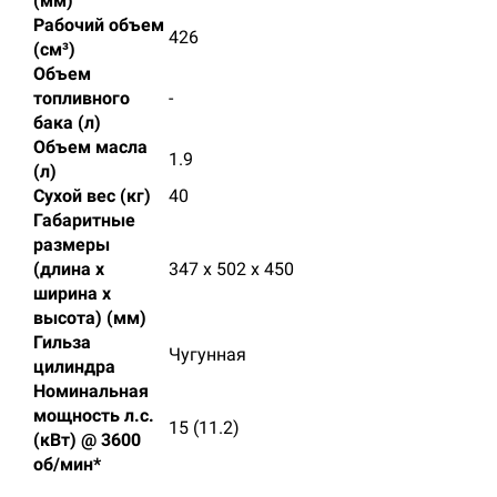
(мм)
Рабочий объем
426
(см³)
Объем
топливного
-
бака (л)
Объем масла
1.9
(л)
Сухой вес (кг)
40
Габаритные
размеры
(длина х
347 х 502 х 450
ширина х
высота) (мм)
Гильза
Чугунная
цилиндра
Номинальная
мощность л.с.
15 (11.2)
(кВт) @ 3600
об/мин*